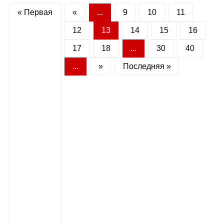
« Первая
«
...
9
10
11
12
13
14
15
16
17
18
...
30
40
...
»
Последняя »