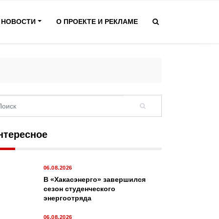
НОВОСТИ
О ПРОЕКТЕ И РЕКЛАМЕ
нтересное
ЛЫ
06.08.2026
лось об участниках СВО: в МВД и прокурату
В «Хакасэнерго» завершился
я
сезон студенческого
энергоотряда
го, а ныне ликвидированного СМИ ИА “Хакасия”, доживая остатки с
ся в сатанинской агонии. Кто заставляет сайт публиковать то, чт
06.08.2026