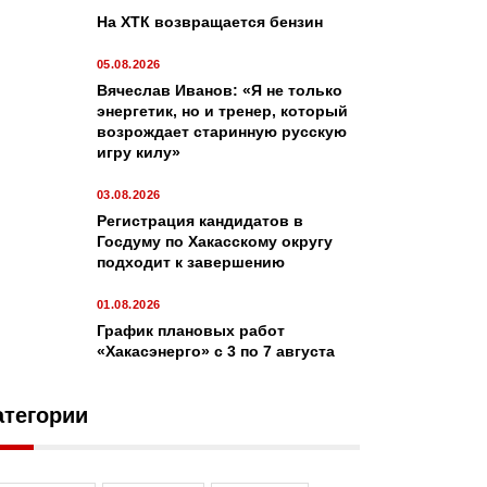
крытию?
На ХТК возвращается бензин
05.08.2026
Вячеслав Иванов: «Я не только
энергетик, но и тренер, который
возрождает старинную русскую
игру килу»
03.08.2026
Алексей Нилогов водит за нос журналистов
Регистрация кандидатов в
Госдуму по Хакасскому округу
ю фиолетовых штанов удалось ввести в заблуждение не только мно
подходит к завершению
шную редакцию “Пульса”.
01.08.2026
График плановых работ
«Хакасэнерго» с 3 по 7 августа
атегории