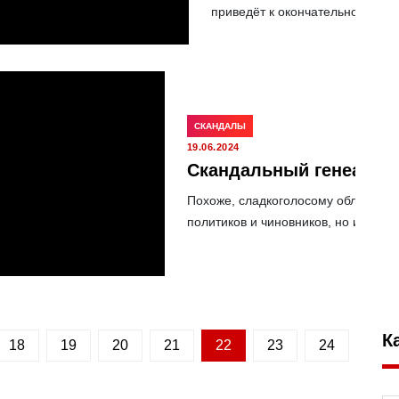
приведёт к окончательному за
СКАНДАЛЫ
19.06.2024
Скандальный генеалог 
Похоже, сладкоголосому обладател
политиков и чиновников, но и дото
К
18
19
20
21
22
23
24