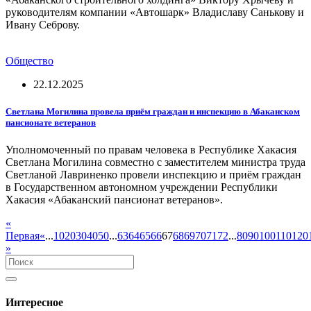
руководителям компании «Автошарк» Владиславу Санькову и
Ивану Себрову.
Общество
22.12.2025
Светлана Могилина провела приём граждан и инспекцию в Абаканском
пансионате ветеранов
Уполномоченный по правам человека в Республике Хакасия
Светлана Могилина совместно с заместителем министра труда
Светланой Лавриненко провели инспекцию и приём граждан
в Государственном автономном учреждении Республики
Хакасия «Абаканский пансионат ветеранов».
«
Первая
«
...
10
20
30
40
50
...
63
64
65
66
67
68
69
70
71
72
...
80
90
100
110
120
»
Интересное