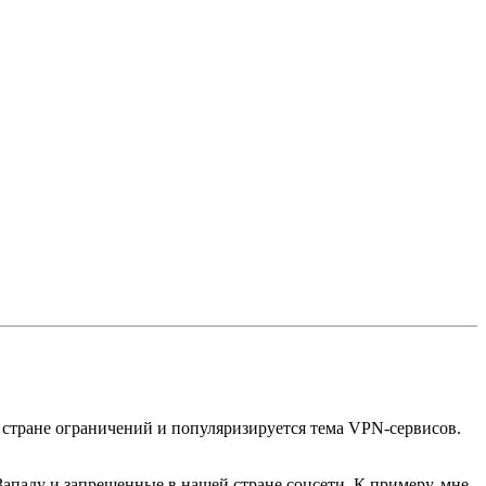
й стране ограничений и популяризируется тема VPN-сервисов.
Западу и запрещенные в нашей стране соцсети. К примеру, мне