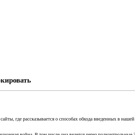
окировать
е сайты, где рассказывается о способах обхода введенных в наше
ационная война. В том числе она ведется через подконтрольные 