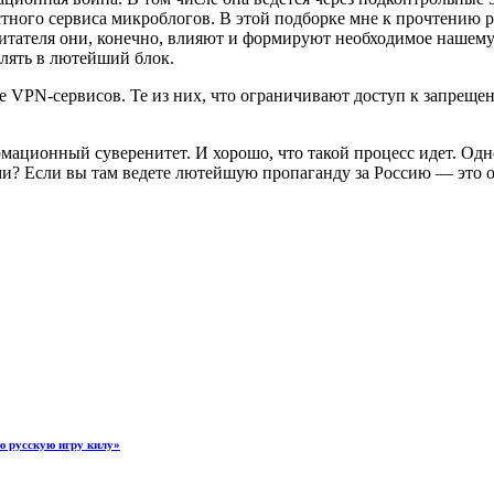
естного сервиса микроблогов. В этой подборке мне к прочтени
итателя они, конечно, влияют и формируют необходимое нашему
влять в лютейший блок.
е VPN-сервисов. Те из них, что ограничивают доступ к запреще
ормационный суверенитет. И хорошо, что такой процесс идет. Од
ми? Если вы там ведете лютейшую пропаганду за Россию — это о
ую русскую игру килу»