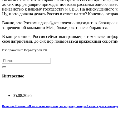
до сих пор регулярно приходит почтовая рассылка одного изв
ненавистью к нашему государству и СВО. На неискушенного ч
Ну, и что должна делать Россия в ответ на это? Конечно, отпра
Важно, что Роскомнадзор будет точечно подходить к блокировк
запрещенной компании Meta, блокировать не собираются.
В конце концов, Россия сейчас выстраивает, в том числе, инф
себя патриотами, до сих пор пользоваться вражескими соцсетя
Изображение: Верхотуров.РФ
Интересное
05.08.2026
Вячеслав Иванов: «Я не только энергетик, но и тренер, который возрождает старинн