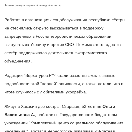
Фото со страницы в социальной сети одной из сестёр
Работая в организациях соцобслуживания республики сёстры
не стеснялись открыто высказываться в поддержку
запрещённых в России террористических образований,
выступать за Украину и против СВО. Помимо этого, одна из
сестёр поддерживала деятельность экстремистского
объединения.
Редакции “Верхотуров.РФ” стали известны эксклюзивные
подробности этой “парной” активности, а также детали, что в
итоге случилось с любителями укрорейха.
Живут в Хакасии две сестры. Старшая, 52-летняя
Ольга
Васильевна А.
, работает в Государственном бюджетном
учреждении “Комплексный центр социального обслуживания
населения “Забота” в Черногорске. Младшая, 49-летняя