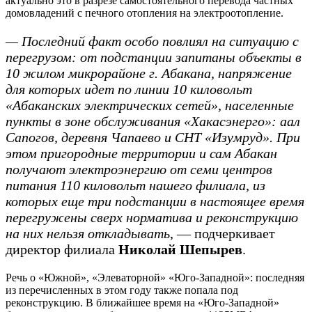
актуально это в разрезе самостоятельного перевода частных
домовладений с печного отопления на электроотопление.
— Последний факт особо повлиял на ситуацию с
перегрузом: от подстанции запитаны объекты в
10 жилом микрорайоне г. Абакана, напряжение
для которых идет по линии 10 киловольт
«Абаканских электрических сетей», населенные
пункты в зоне обслуживания «Хакасэнерго»: аал
Сапогов, деревня Чапаево и СНТ «Изумруд». При
этом пригородные территории и сам Абакан
получают электроэнергию от семи центров
питания 110 киловольт нашего филиала, из
которых еще три подстанции в настоящее время
перегружены сверх норматива и реконструкцию
на них нельзя откладывать
, — подчеркивает
директор филиала
Николай Шепырев
.
Речь о «Южной», «Элеваторной» «Юго-Западной»: последняя
из перечисленных в этом году также попала под
реконструкцию. В ближайшее время на «Юго-Западной»