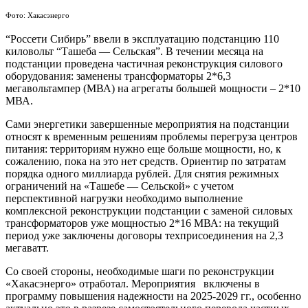
Фото: Хакасэнерго
“Россети Сибирь” ввели в эксплуатацию подстанцию 110
киловольт “Ташеба — Сельская”. В течении месяца на
подстанции проведена частичная реконструкция силового
оборудования: заменены трансформаторы 2*6,3
мегавольтампер (МВА) на агрегаты большей мощности – 2*10
МВА.
Сами энергетики завершенные мероприятия на подстанции
относят к временным решениям проблемы перегруза центров
питания: территориям нужно еще больше мощности, но, к
сожалению, пока на это нет средств. Ориентир по затратам
порядка одного миллиарда рублей. Для снятия режимных
ограничений на «Ташебе — Сельской» с учетом
перспективной нагрузки необходимо выполнение
комплексной реконструкции подстанции с заменой силовых
трансформаторов уже мощностью 2*16 МВА: на текущий
период уже заключены договоры техприсоединения на 2,3
мегаватт.
Со своей стороны, необходимые шаги по реконструкции
«Хакасэнерго» отработал. Мероприятия включены в
программу повышения надежности на 2025-2029 гг., особенно