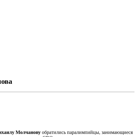
нова
хаилу Молчанову
обратились паралимпийцы, занимающиеся