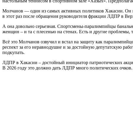
настольным теннисом в спортивном зале «Хазых». Предполагае
Молчанов — один из самых активных политиков Хакасии. Он не
в этот раз после обращения руководителя фракции ЛДПР в Вер
А она довольно серьезная. Спортсмены-паралимпийцы банально
женщин – и та с плесенью на стенах. Есть и другие проблемы, 
Всё это Молчанов озвучил и встал на защиту как паралимпийце
респект за его неравнодушие и за достойную депутатскую работ
подкупать.
ЛДПР в Хакасии – достойный инициатор патриотических акций
В 2026 году это должно дать ЛДПР много политических очков.