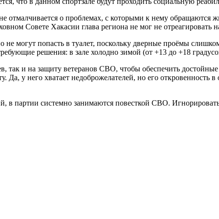
тся, что в данном спортзале будут проходить социальную реаб
 отмалчивается о проблемах, с которыми к нему обращаются жи
ховном Совете Хакасии глава региона не мог не отреагировать 
 не могут попасть в туалет, поскольку дверные проёмы слишком
требующие решения: в зале холодно зимой (от +13 до +18 градусо
в, так и на защиту ветеранов СВО, чтобы обеспечить достойные
у. Да, у него хватает недоброжелателей, но его откровенность 
, в партии системно занимаются повесткой СВО. Игнорировать 