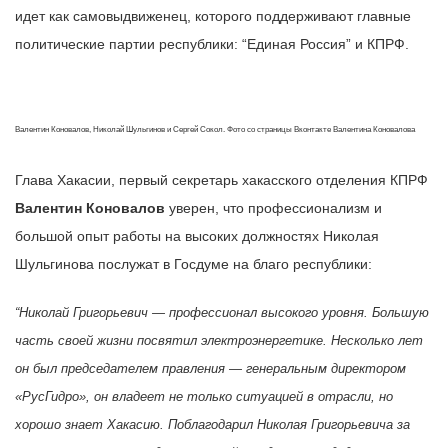
идет как самовыдвиженец, которого поддерживают главные
политические партии республики: “Единая Россия” и КПРФ.
Валентин Коновалов, Николай Шульгинов и Сергей Сокол. Фото со страницы Вконтакте Валентина Коновалова
Глава Хакасии, первый секретарь хакасского отделения КПРФ
Валентин Коновалов
уверен, что профессионализм и
большой опыт работы на высоких должностях Николая
Шульгинова послужат в Госдуме на благо республики:
“Николай Григорьевич — профессионал высокого уровня. Большую
часть своей жизни посвятил электроэнергетике. Несколько лет
он был председателем правления — генеральным директором
«РусГидро», он владеет не только ситуацией в отрасли, но
хорошо знает Хакасию.
Поблагодарил Николая Григорьевича за