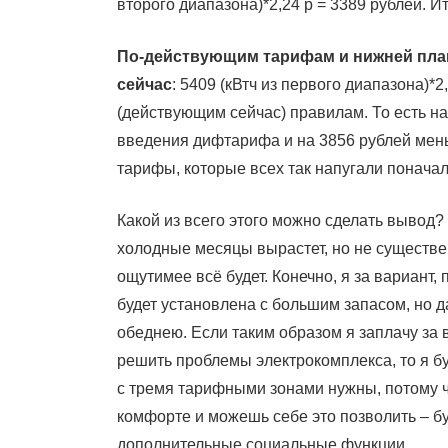
второго диапазона)*2,24 р = 3389 рублей. 
По-действующим тарифам и нижней планк
сейчас
: 5409 (кВтч из первого диапазона)*2
(действующим сейчас) правилам. То есть на
введения дифтарифа и на 3856 рублей мень
тарифы, которые всех так напугали поначал
Какой из всего этого можно сделать вывод?
холодные месяцы вырастет, но не существ
ощутимее всё будет. Конечно, я за вариант,
будет установлена с большим запасом, но да
обеднею. Если таким образом я заплачу за 
решить проблемы электрокомплекса, то я буд
с тремя тарифными зонами нужны, потому 
комфорте и можешь себе это позволить – бу
дополнительные социальные функции.