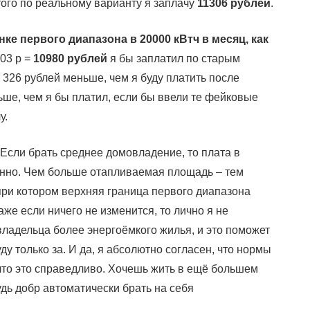
Итого по реальному варианту я заплачу
11306 рублей
.
е первого диапазона в 20000 кВтч в месяц, как
,03 р =
10980 рублей
я бы заплатил по старым
 326 рублей меньше, чем я буду платить после
ше, чем я бы платил, если бы ввели те фейковые
у.
 Если брать среднее домовладение, то плата в
енно. Чем больше отапливаемая площадь – тем
 при котором верхняя граница первого диапазона
же если ничего не изменится, то лично я не
владельца более энергоёмкого жилья, и это поможет
у только за. И да, я абсолютно согласен, что нормы
что это справедливо. Хочешь жить в ещё большем
дь добр автоматически брать на себя