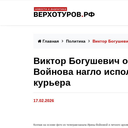
Главная
Политика
Виктор Богушеви
Виктор Богушевич о
Войнова нагло испол
курьера
17.02.2026
Коллаж на основе фото из телеграм-канала Ирины Войновой и личного архи