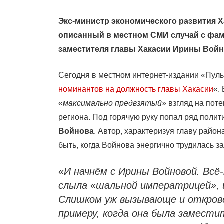
Экс-министр экономического развития 
описанный в местном СМИ случай с фами
заместителя главы Хакасии Ирины Войн
Сегодня в местном интернет-издании «Пуль
номинантов на должность главы Хакасии
«.
«
максимально предвзятый
» взгляд на пот
региона. Под горячую руку попал ряд полити
Войнова
. Автор, характеризуя главу райо
быть, когда Войнова энергично трудилась 
«
И начнём с Ирины Войновой. Всё
слыла «шальной императрицей», и
Слишком уж вызывающе и откров
примеру, когда она была замести