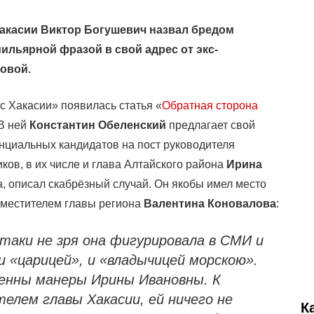
Хакасии Виктор Богушевич назвал бредом
льярной фразой в свой адрес от экс-
овой.
с Хакасии» появилась статья «
Обратная сторона
 В ней
Константин Обеленский
предлагает свой
енциальных кандидатов на пост руководителя
ков, в их числе и глава Алтайского района
Ирина
на, описал скабрёзный случай. Он якобы имел место
заместителем главы региона
Валентина Коновалова
:
-таки не зря она фигурировала в СМИ и
 «царицей», и «владычицей морскою».
енны манеры Ирины Ивановны. К
телем главы Хакасии, ей ничего не
К