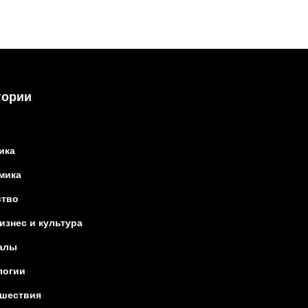
гории
ика
мика
тво
изнес и культура
алы
логии
шествия